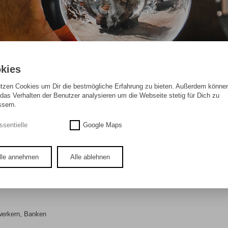
kies
utzen Cookies um Dir die bestmögliche Erfahrung zu bieten. Außerdem können
das Verhalten der Benutzer analysieren um die Webseite stetig für Dich zu
ssern.
ssentielle
Google Maps
(m/w/d)
lle annehmen
Alle ablehnen
ist ein erfolgreiches, mittelständisches Unternehmen im Bereich Immobilien
ckeln Neubauprojekte. Unter anderem verfügen wir über Logistikhallen, Büros, 
 in unserem Unternehmen.
werkern, Banken