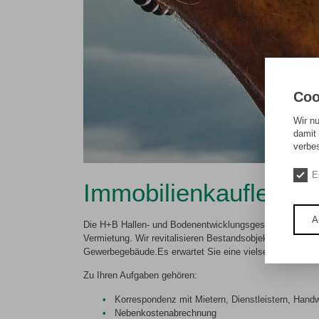
Coo
Wir n
damit 
verbe
E
Immobilienkaufleute 
A
Die H+B Hallen- und Bodenentwicklungsgesellschaft mbH 
Vermietung. Wir revitalisieren Bestandsobjekte und entwi
Gewerbegebäude.Es erwartet Sie eine vielseitige Stelle
Zu Ihren Aufgaben gehören:
Korrespondenz mit Mietern, Dienstleistern, Hand
Nebenkostenabrechnung